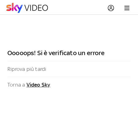
Ooooops! Si è verificato un errore
Riprova più tardi
Torna a
Video Sky