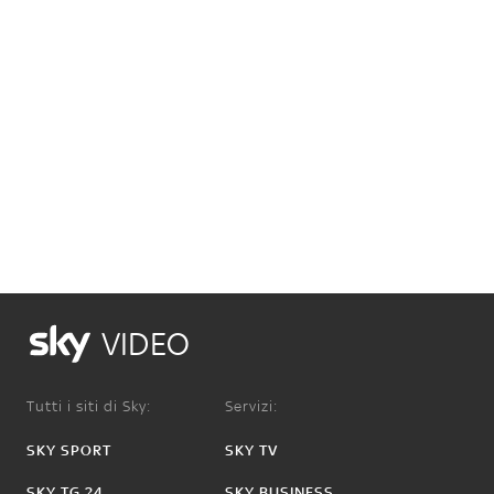
VIDEO
Tutti i siti di Sky:
Servizi:
SKY SPORT
SKY TV
SKY TG 24
SKY BUSINESS