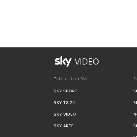
VIDEO
Tutti i siti di Sky:
Se
SKY SPORT
S
SKY TG 24
S
SKY VIDEO
N
SKY ARTE
S