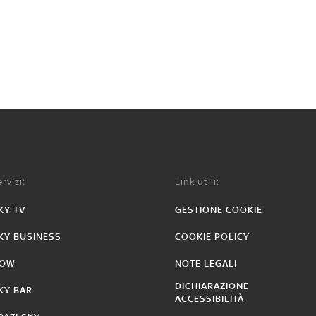
rvizi:
Link utili:
KY TV
GESTIONE COOKIE
KY BUSINESS
COOKIE POLICY
OW
NOTE LEGALI
DICHIARAZIONE
KY BAR
ACCESSIBILITÀ