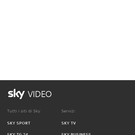
VIDEO
Tutti i siti di Sky:
Servizi:
SKY SPORT
SKY TV
SKY TG 24
SKY BUSINESS