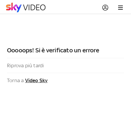
Ooooops! Si è verificato un errore
Riprova più tardi
Torna a
Video Sky