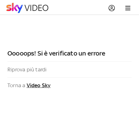
Ooooops! Si è verificato un errore
Riprova più tardi
Torna a
Video Sky