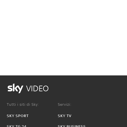
VIDEO
Tutti i siti di Sky:
Servizi:
SKY SPORT
SKY TV
SKY TG 24
SKY BUSINESS