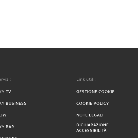
rvizi:
Link utili:
KY TV
GESTIONE COOKIE
KY BUSINESS
COOKIE POLICY
OW
NOTE LEGALI
DICHIARAZIONE
KY BAR
ACCESSIBILITÀ