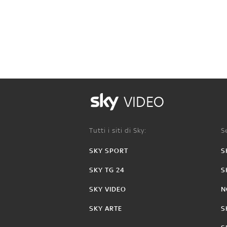
VIDEO
Tutti i siti di Sky:
Se
SKY SPORT
S
SKY TG 24
S
SKY VIDEO
N
SKY ARTE
S