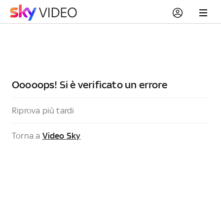
Ooooops! Si è verificato un errore
Riprova più tardi
Torna a
Video Sky