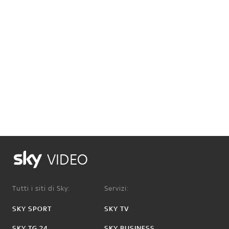
VIDEO
Tutti i siti di Sky:
Servizi:
SKY SPORT
SKY TV
SKY TG 24
SKY BUSINESS