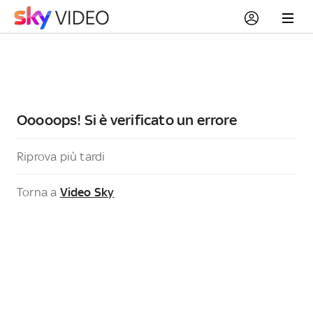
Ooooops! Si è verificato un errore
Riprova più tardi
Torna a
Video Sky