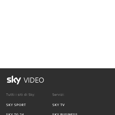
VIDEO
Tutti i siti di Sky:
Servizi:
SKY SPORT
SKY TV
SKY TG 24
SKY BUSINESS