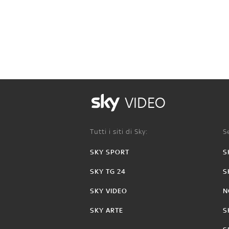
VIDEO
Tutti i siti di Sky:
Se
SKY SPORT
S
SKY TG 24
S
SKY VIDEO
N
SKY ARTE
S