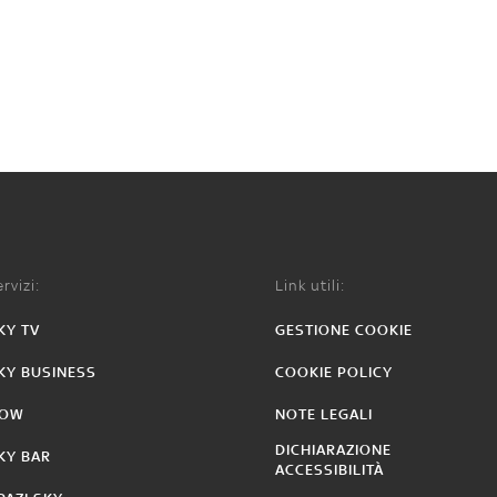
rvizi:
Link utili:
KY TV
GESTIONE COOKIE
KY BUSINESS
COOKIE POLICY
OW
NOTE LEGALI
DICHIARAZIONE
KY BAR
ACCESSIBILITÀ