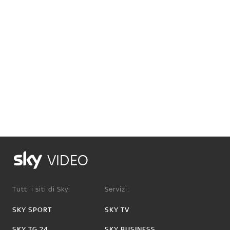
VIDEO
Tutti i siti di Sky:
Servizi:
SKY SPORT
SKY TV
SKY TG 24
SKY BUSINESS