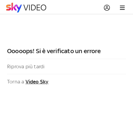
Ooooops! Si è verificato un errore
Riprova più tardi
Torna a
Video Sky