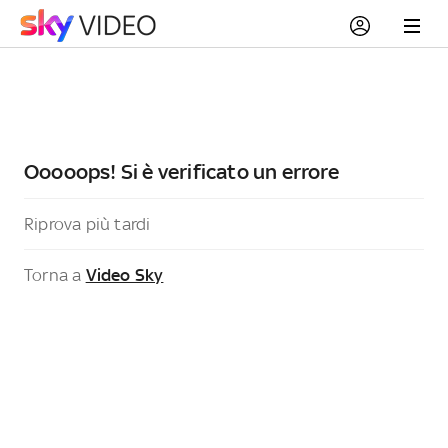
Ooooops! Si è verificato un errore
Riprova più tardi
Torna a
Video Sky