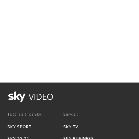
VIDEO
Tutti i siti di Sky:
Servizi:
SKY SPORT
SKY TV
SKY TG 24
SKY BUSINESS