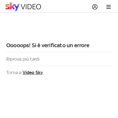
Ooooops! Si è verificato un errore
Riprova più tardi
Torna a
Video Sky