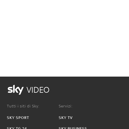
VIDEO
Tutti i siti di Sky:
Servizi:
SKY SPORT
SKY TV
SKY TG 24
SKY BUSINESS