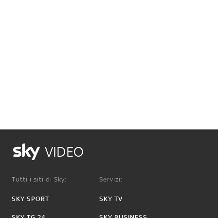
VIDEO
Tutti i siti di Sky:
Servizi:
SKY SPORT
SKY TV
SKY TG 24
SKY BUSINESS