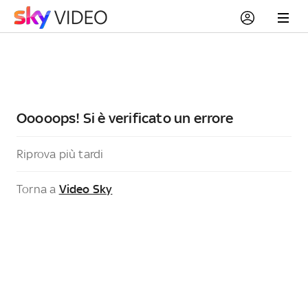
Ooooops! Si è verificato un errore
Riprova più tardi
Torna a
Video Sky