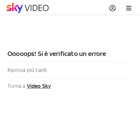
Ooooops! Si è verificato un errore
Riprova più tardi
Torna a
Video Sky