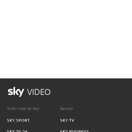
VIDEO
Tutti i siti di Sky:
Servizi:
SKY SPORT
SKY TV
SKY TG 24
SKY BUSINESS