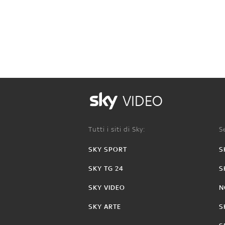
VIDEO
Tutti i siti di Sky:
Se
SKY SPORT
S
SKY TG 24
S
SKY VIDEO
N
SKY ARTE
S