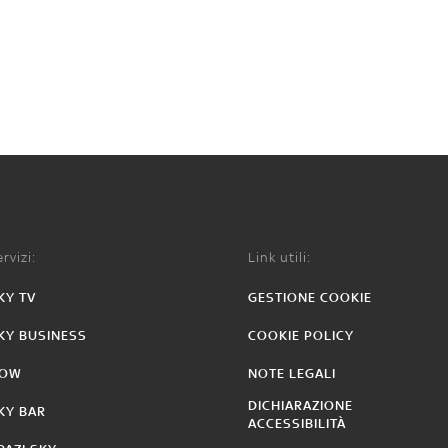
rvizi:
Link utili:
KY TV
GESTIONE COOKIE
KY BUSINESS
COOKIE POLICY
OW
NOTE LEGALI
DICHIARAZIONE
KY BAR
ACCESSIBILITÀ