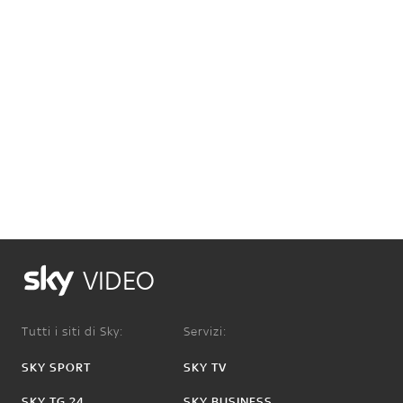
VIDEO
Tutti i siti di Sky:
Servizi:
SKY SPORT
SKY TV
SKY TG 24
SKY BUSINESS