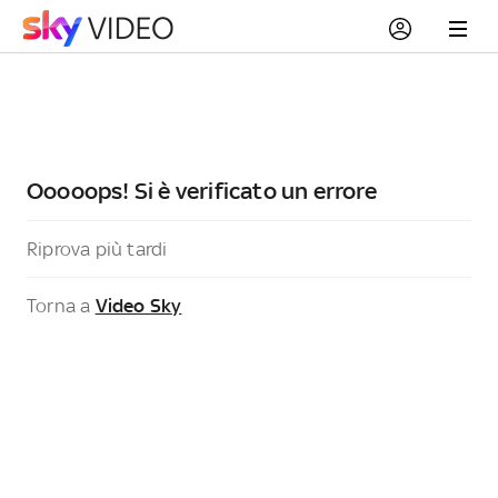
Ooooops! Si è verificato un errore
Riprova più tardi
Torna a
Video Sky