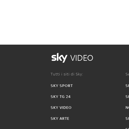
VIDEO
Tutti i siti di Sky:
Se
SKY SPORT
S
SKY TG 24
S
SKY VIDEO
N
SKY ARTE
S