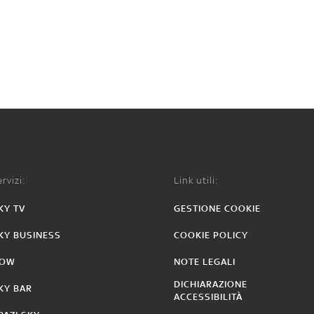
rvizi:
Link utili:
KY TV
GESTIONE COOKIE
KY BUSINESS
COOKIE POLICY
OW
NOTE LEGALI
DICHIARAZIONE
KY BAR
ACCESSIBILITÀ