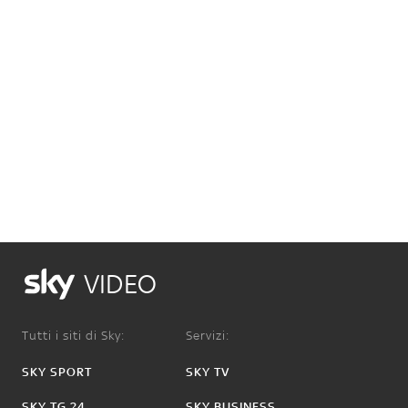
VIDEO
Tutti i siti di Sky:
Servizi:
SKY SPORT
SKY TV
SKY TG 24
SKY BUSINESS