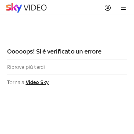
Ooooops! Si è verificato un errore
Riprova più tardi
Torna a
Video Sky