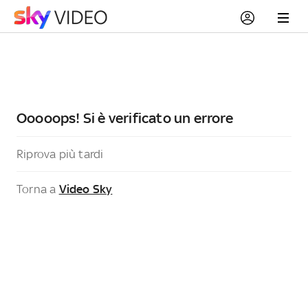
Ooooops! Si è verificato un errore
Riprova più tardi
Torna a
Video Sky