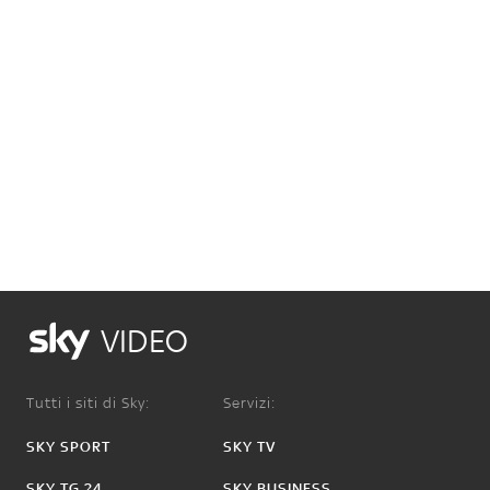
VIDEO
Tutti i siti di Sky:
Servizi:
SKY SPORT
SKY TV
SKY TG 24
SKY BUSINESS