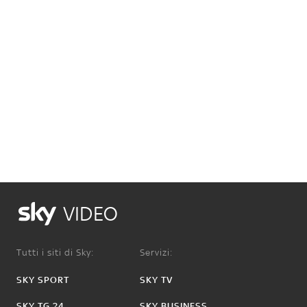
VIDEO
Tutti i siti di Sky:
Servizi:
SKY SPORT
SKY TV
SKY TG 24
SKY BUSINESS