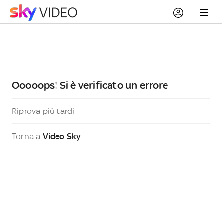
Ooooops! Si è verificato un errore
Riprova più tardi
Torna a
Video Sky