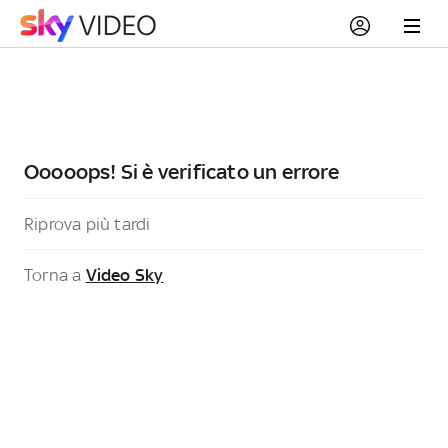
Ooooops! Si è verificato un errore
Riprova più tardi
Torna a
Video Sky