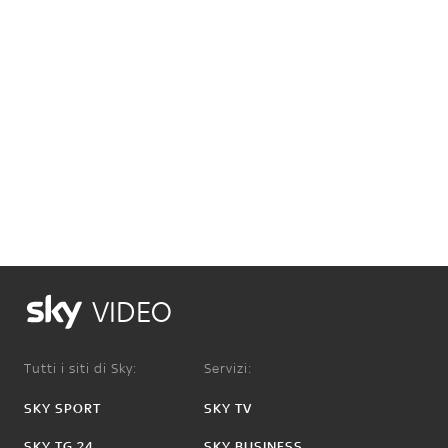
VIDEO
Tutti i siti di Sky:
Servizi:
SKY SPORT
SKY TV
SKY TG 24
SKY BUSINESS