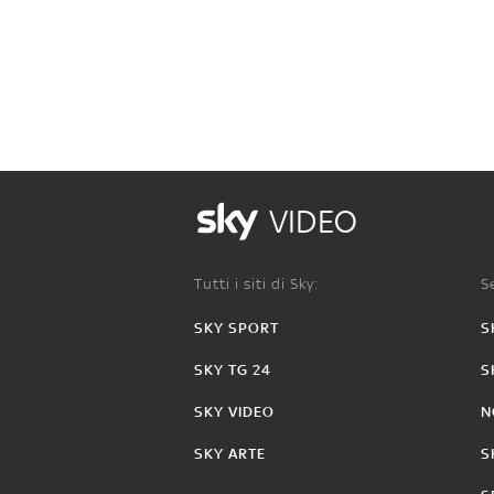
VIDEO
Tutti i siti di Sky:
Se
SKY SPORT
S
SKY TG 24
S
SKY VIDEO
N
SKY ARTE
S