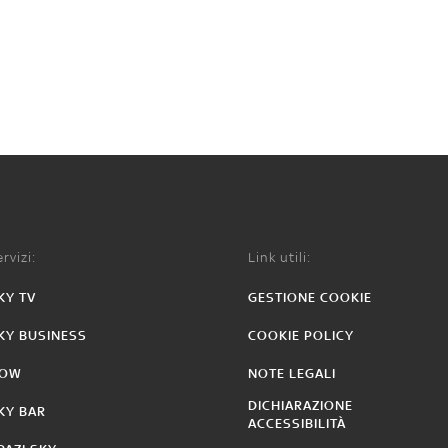
rvizi:
Link utili:
KY TV
GESTIONE COOKIE
KY BUSINESS
COOKIE POLICY
OW
NOTE LEGALI
DICHIARAZIONE
KY BAR
ACCESSIBILITÀ