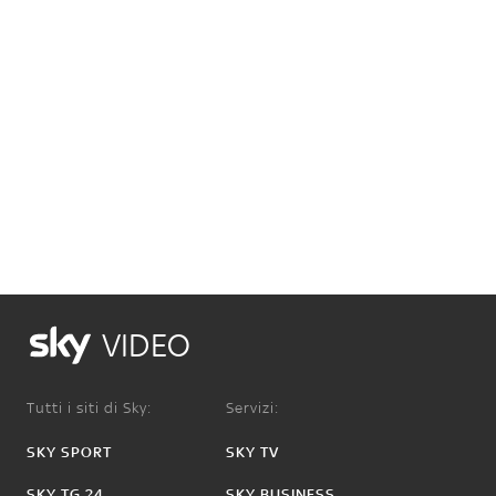
VIDEO
Tutti i siti di Sky:
Servizi:
SKY SPORT
SKY TV
SKY TG 24
SKY BUSINESS