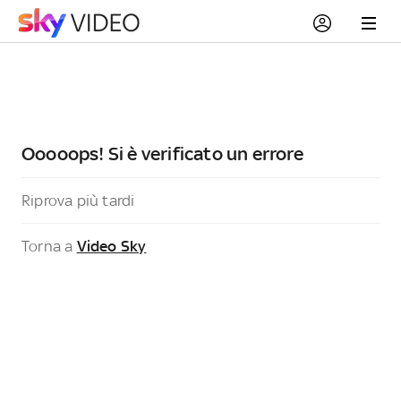
Ooooops! Si è verificato un errore
Riprova più tardi
Torna a
Video Sky