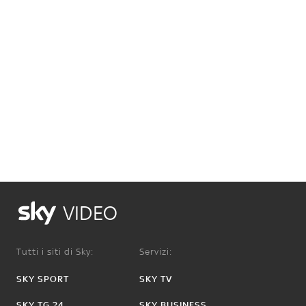
VIDEO
Tutti i siti di Sky:
Servizi:
SKY SPORT
SKY TV
SKY TG 24
SKY BUSINESS