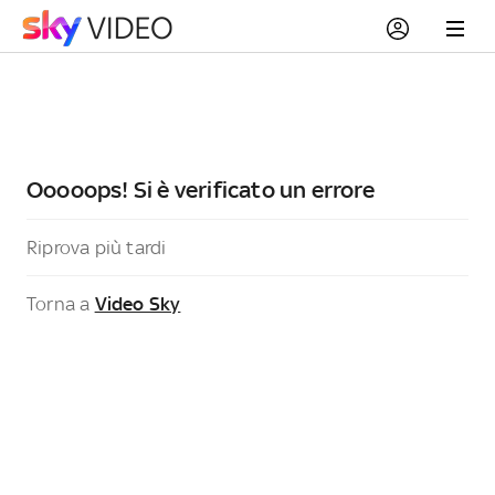
Ooooops! Si è verificato un errore
Riprova più tardi
Torna a
Video Sky