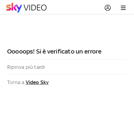
Ooooops! Si è verificato un errore
Riprova più tardi
Torna a
Video Sky