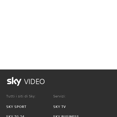
VIDEO
Tutti i siti di Sky:
Servizi:
SKY SPORT
SKY TV
SKY TG 24
SKY BUSINESS