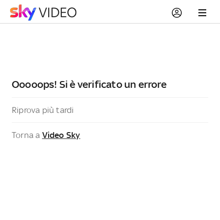
Ooooops! Si è verificato un errore
Riprova più tardi
Torna a
Video Sky