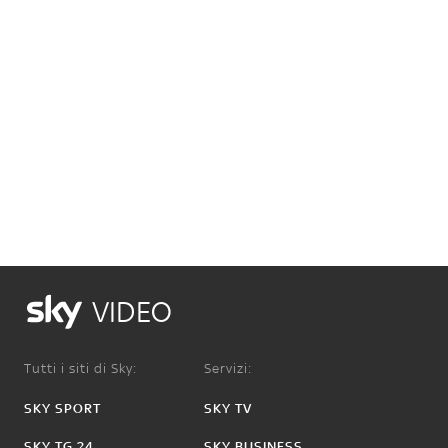
VIDEO
Tutti i siti di Sky:
Servizi:
SKY SPORT
SKY TV
SKY TG 24
SKY BUSINESS