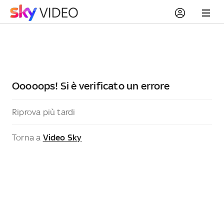
Ooooops! Si è verificato un errore
Riprova più tardi
Torna a
Video Sky