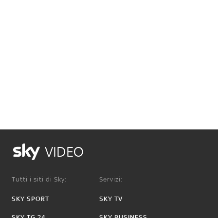
VIDEO
Tutti i siti di Sky:
Servizi:
SKY SPORT
SKY TV
SKY TG 24
SKY BUSINESS