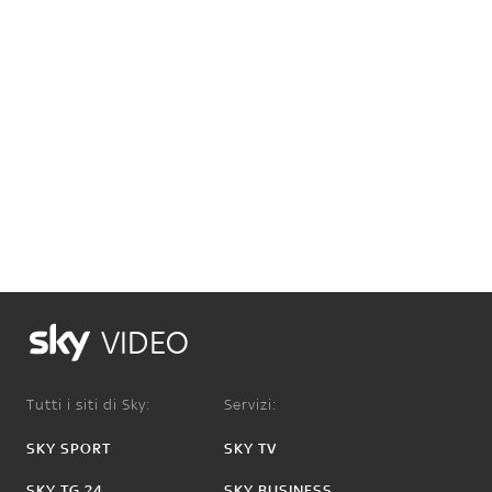
VIDEO
Tutti i siti di Sky:
Servizi:
SKY SPORT
SKY TV
SKY TG 24
SKY BUSINESS