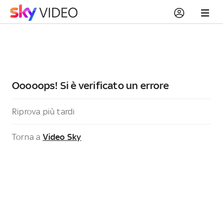
Ooooops! Si è verificato un errore
Riprova più tardi
Torna a
Video Sky