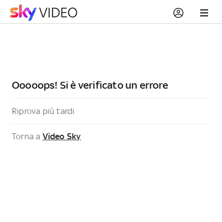
Ooooops! Si è verificato un errore
Riprova più tardi
Torna a
Video Sky