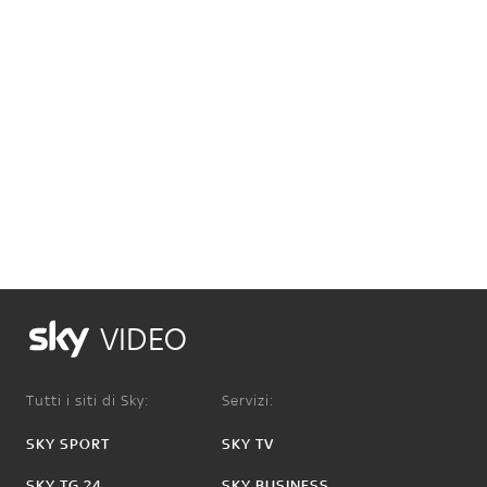
VIDEO
Tutti i siti di Sky:
Servizi:
SKY SPORT
SKY TV
SKY TG 24
SKY BUSINESS