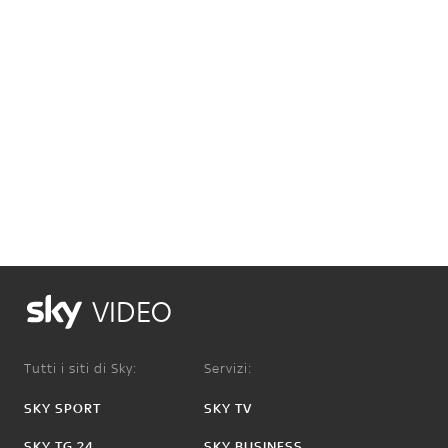
VIDEO
Tutti i siti di Sky:
Servizi:
SKY SPORT
SKY TV
SKY TG 24
SKY BUSINESS