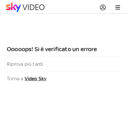
Ooooops! Si è verificato un errore
Riprova più tardi
Torna a
Video Sky