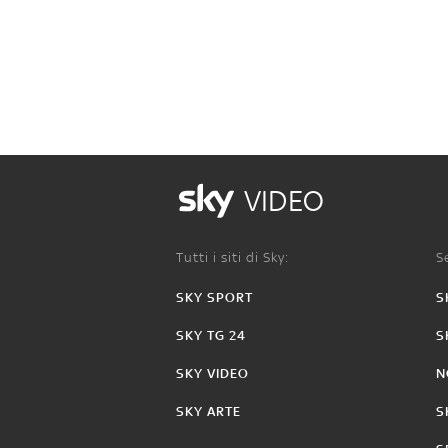
VIDEO
Tutti i siti di Sky:
Se
SKY SPORT
S
SKY TG 24
S
SKY VIDEO
N
SKY ARTE
S