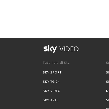
VIDEO
Tutti i siti di Sky:
Se
SKY SPORT
S
SKY TG 24
S
SKY VIDEO
N
SKY ARTE
S