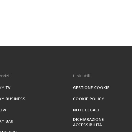
rvizi:
Link utili:
KY TV
GESTIONE COOKIE
KY BUSINESS
COOKIE POLICY
OW
NOTE LEGALI
DICHIARAZIONE
KY BAR
ACCESSIBILITÀ