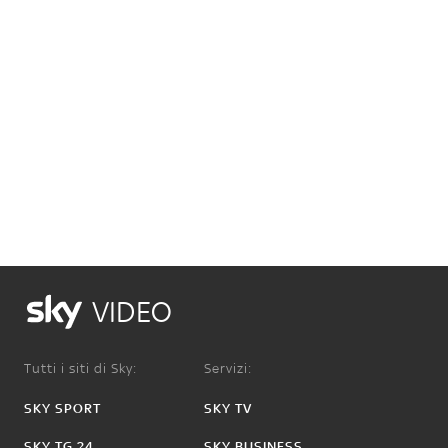
VIDEO
Tutti i siti di Sky:
Servizi:
SKY SPORT
SKY TV
SKY TG 24
SKY BUSINESS