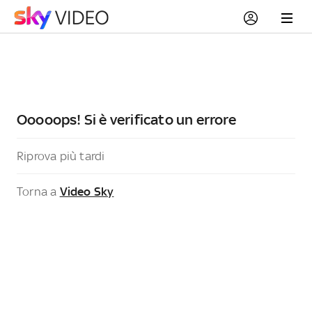
Ooooops! Si è verificato un errore
Riprova più tardi
Torna a
Video Sky