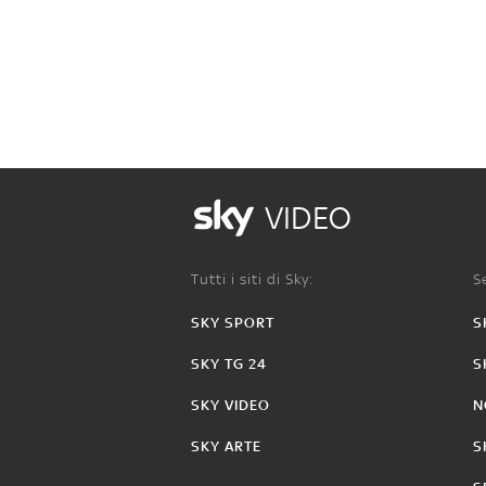
VIDEO
Tutti i siti di Sky:
Se
SKY SPORT
S
SKY TG 24
S
SKY VIDEO
N
SKY ARTE
S