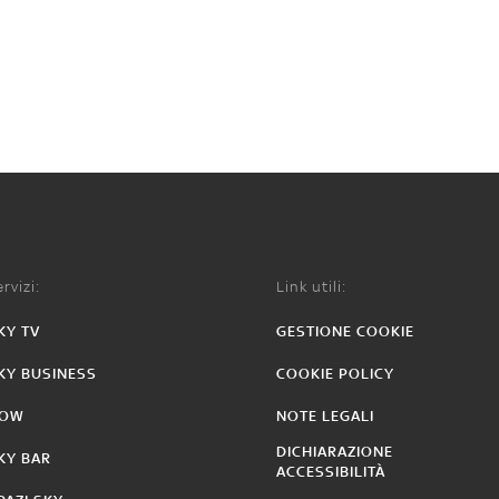
rvizi:
Link utili:
KY TV
GESTIONE COOKIE
KY BUSINESS
COOKIE POLICY
OW
NOTE LEGALI
DICHIARAZIONE
KY BAR
ACCESSIBILITÀ