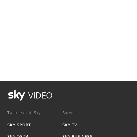
VIDEO
Tutti i siti di Sky:
Servizi:
SKY SPORT
SKY TV
SKY TG 24
SKY BUSINESS