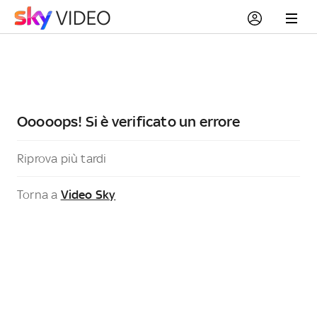
Ooooops! Si è verificato un errore
Riprova più tardi
Torna a
Video Sky