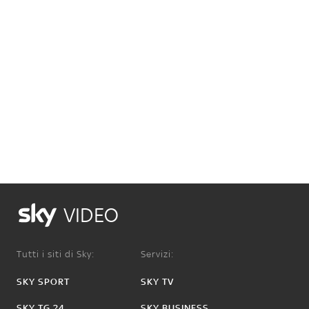
VIDEO
Tutti i siti di Sky:
Servizi:
SKY SPORT
SKY TV
SKY TG 24
SKY BUSINESS