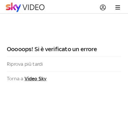
Ooooops! Si è verificato un errore
Riprova più tardi
Torna a
Video Sky