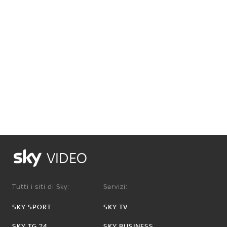
VIDEO
Tutti i siti di Sky:
Servizi:
SKY SPORT
SKY TV
SKY TG 24
SKY BUSINESS