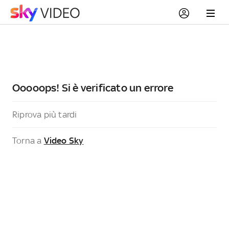
Ooooops! Si è verificato un errore
Riprova più tardi
Torna a
Video Sky