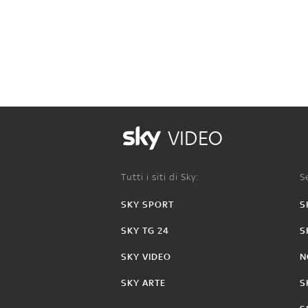
VIDEO
Tutti i siti di Sky:
Se
SKY SPORT
S
SKY TG 24
S
SKY VIDEO
N
SKY ARTE
S