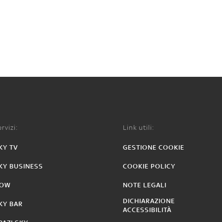
rvizi:
Link utili:
KY TV
GESTIONE COOKIE
KY BUSINESS
COOKIE POLICY
OW
NOTE LEGALI
DICHIARAZIONE
KY BAR
ACCESSIBILITÀ