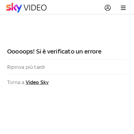
Ooooops! Si è verificato un errore
Riprova più tardi
Torna a
Video Sky