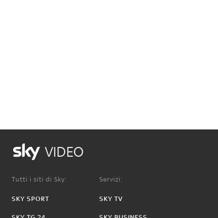
VIDEO
Tutti i siti di Sky:
Servizi:
SKY SPORT
SKY TV
SKY TG 24
SKY BUSINESS