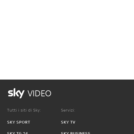
VIDEO
Tutti i siti di Sky:
Servizi:
SKY SPORT
SKY TV
SKY TG 24
SKY BUSINESS