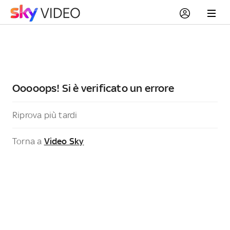
Ooooops! Si è verificato un errore
Riprova più tardi
Torna a
Video Sky