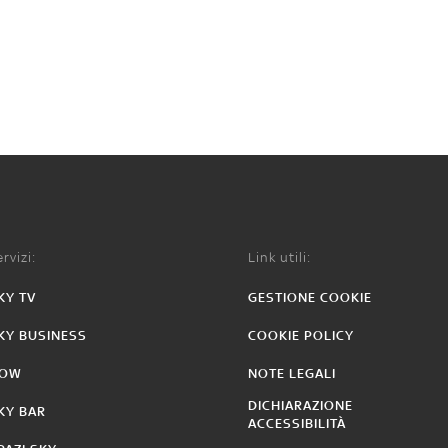
rvizi:
Link utili:
KY TV
GESTIONE COOKIE
KY BUSINESS
COOKIE POLICY
OW
NOTE LEGALI
DICHIARAZIONE
KY BAR
ACCESSIBILITÀ