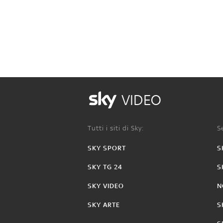
VIDEO
Tutti i siti di Sky:
Se
SKY SPORT
S
SKY TG 24
S
SKY VIDEO
N
SKY ARTE
S