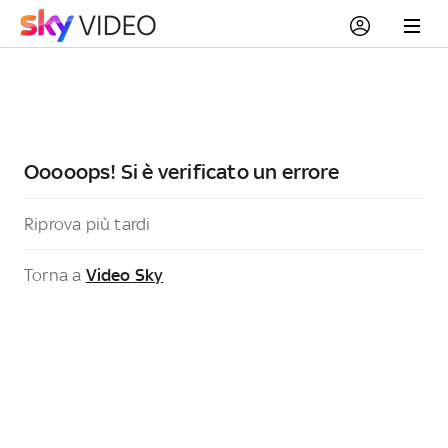
Ooooops! Si è verificato un errore
Riprova più tardi
Torna a
Video Sky