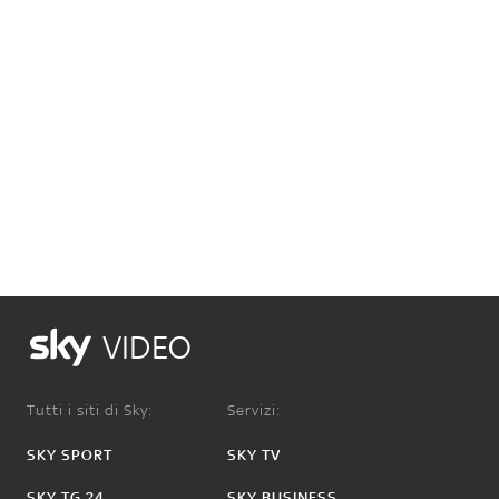
VIDEO
Tutti i siti di Sky:
Servizi:
SKY SPORT
SKY TV
SKY TG 24
SKY BUSINESS