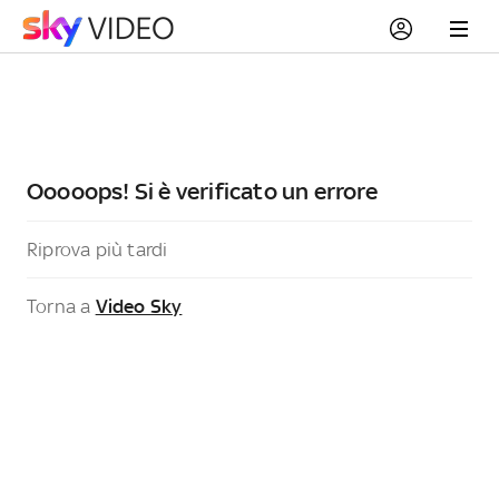
Ooooops! Si è verificato un errore
Riprova più tardi
Torna a
Video Sky