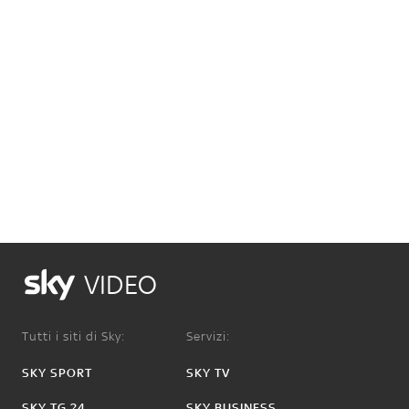
VIDEO
Tutti i siti di Sky:
Servizi:
SKY SPORT
SKY TV
SKY TG 24
SKY BUSINESS