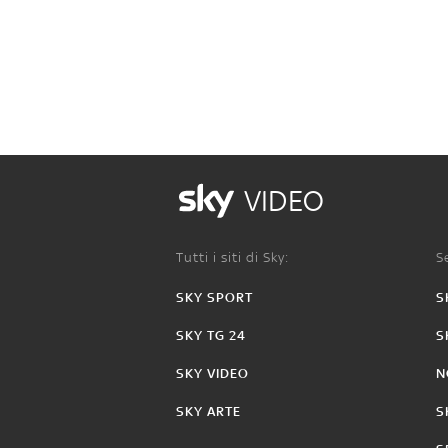
VIDEO
Tutti i siti di Sky:
Se
SKY SPORT
S
SKY TG 24
S
SKY VIDEO
N
SKY ARTE
S