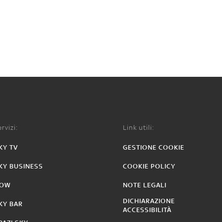
rvizi:
Link utili:
KY TV
GESTIONE COOKIE
KY BUSINESS
COOKIE POLICY
OW
NOTE LEGALI
DICHIARAZIONE
KY BAR
ACCESSIBILITÀ