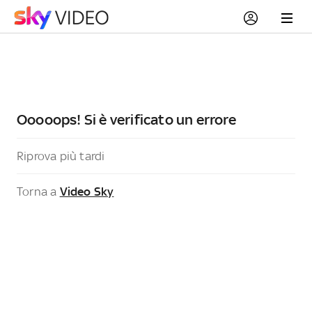
Ooooops! Si è verificato un errore
Riprova più tardi
Torna a
Video Sky