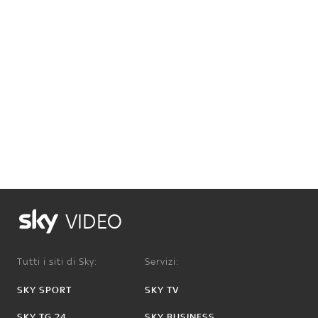
VIDEO
Tutti i siti di Sky:
Servizi:
SKY SPORT
SKY TV
SKY TG 24
SKY BUSINESS