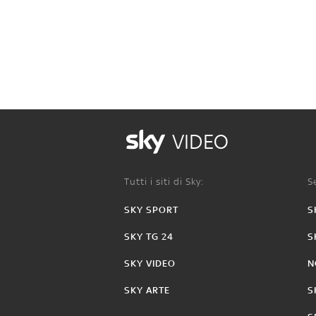
VIDEO
Tutti i siti di Sky:
Se
SKY SPORT
S
SKY TG 24
S
SKY VIDEO
N
SKY ARTE
S