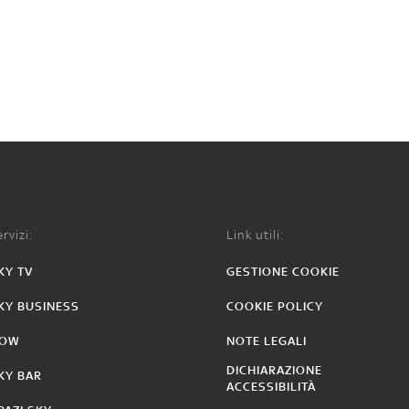
rvizi:
Link utili:
KY TV
GESTIONE COOKIE
KY BUSINESS
COOKIE POLICY
OW
NOTE LEGALI
DICHIARAZIONE
KY BAR
ACCESSIBILITÀ