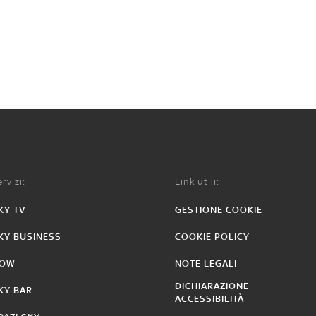
rvizi:
Link utili:
KY TV
GESTIONE COOKIE
KY BUSINESS
COOKIE POLICY
OW
NOTE LEGALI
DICHIARAZIONE
KY BAR
ACCESSIBILITÀ