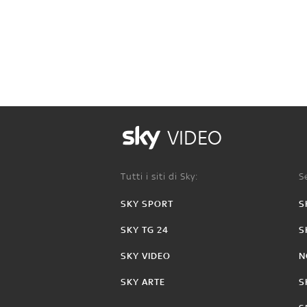
VIDEO
Tutti i siti di Sky:
Se
SKY SPORT
S
SKY TG 24
S
SKY VIDEO
N
SKY ARTE
S