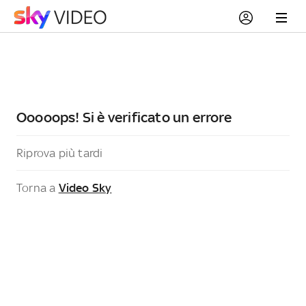
Ooooops! Si è verificato un errore
Riprova più tardi
Torna a
Video Sky