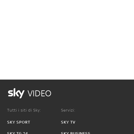
VIDEO
Tutti i siti di Sky:
Servizi:
SKY SPORT
SKY TV
SKY TG 24
SKY BUSINESS