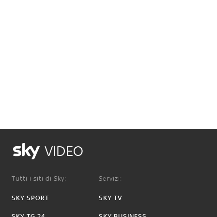
VIDEO
Tutti i siti di Sky:
Servizi:
SKY SPORT
SKY TV
SKY TG 24
SKY BUSINESS