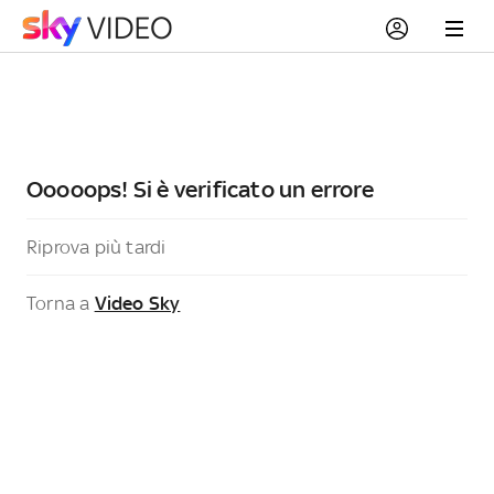
Ooooops! Si è verificato un errore
Riprova più tardi
Torna a
Video Sky