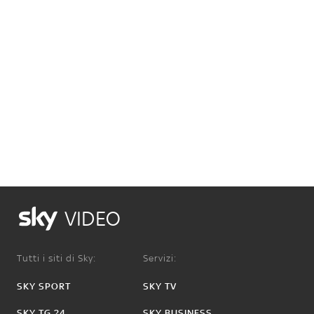
VIDEO
Tutti i siti di Sky:
Servizi:
SKY SPORT
SKY TV
SKY TG 24
SKY BUSINESS