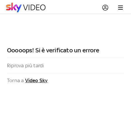
Ooooops! Si è verificato un errore
Riprova più tardi
Torna a
Video Sky