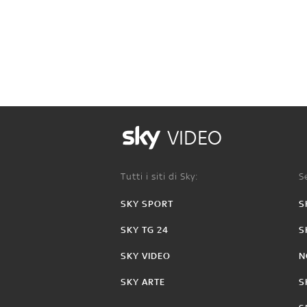
VIDEO
Tutti i siti di Sky:
Se
SKY SPORT
S
SKY TG 24
S
SKY VIDEO
N
SKY ARTE
S