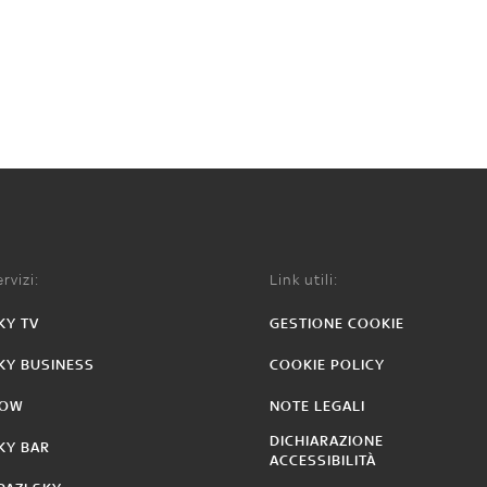
rvizi:
Link utili:
KY TV
GESTIONE COOKIE
KY BUSINESS
COOKIE POLICY
OW
NOTE LEGALI
DICHIARAZIONE
KY BAR
ACCESSIBILITÀ